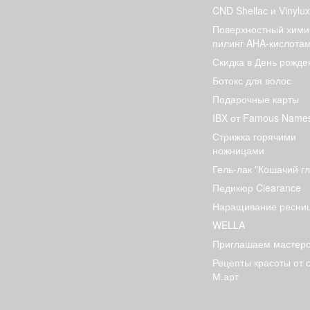
CND Shellac и Vinylux
Поверхностный хими
пилинг AHA-кислота
Скидка в День рожде
Ботокс для волос
Подарочные карты
IBX от Famous Name
Стрижка горячими
ножницами
Гель-лак "Кошачий гл
Педикюр Clearance
Наращивание ресни
WELLA
Приглашаем мастер
Рецепты красоты от 
М.арт