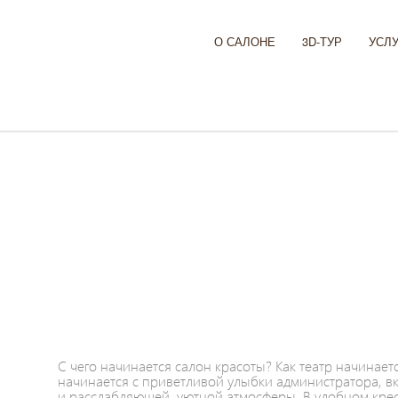
О САЛОНЕ
3D-ТУР
УСЛ
С чего начинается салон красоты? Как театр начинаетс
начинается с приветливой улыбки администратора, вк
и расслабляющей, уютной атмосферы. В удобном крес