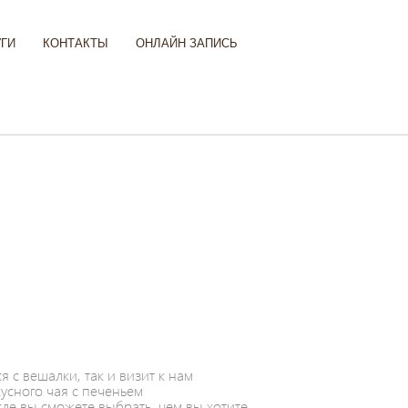
УГИ
КОНТАКТЫ
ОНЛАЙН ЗАПИСЬ
я с вешалки, так и визит к нам
усного чая с печеньем
ле вы сможете выбрать, чем вы хотите