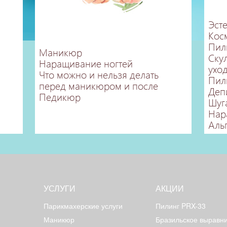
Эст
Кос
Пил
Маникюр
Ску
Наращивание ногтей
ухо
Что можно и нельзя делать
Пил
перед маникюром и после
Деп
Педикюр
Шуг
Нар
Аль
УСЛУГИ
АКЦИИ
Парикмахерские услуги
Пилинг PRX-33
Маникюр
Бразильское выравн