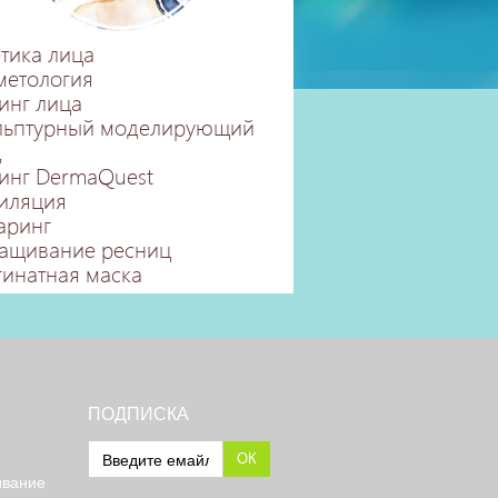
етика лица
метология
инг лица
льптурный моделирующий
д
инг DermaQuest
иляция
аринг
ащивание ресниц
гинатная маска
ПОДПИСКА
ОК
ивание