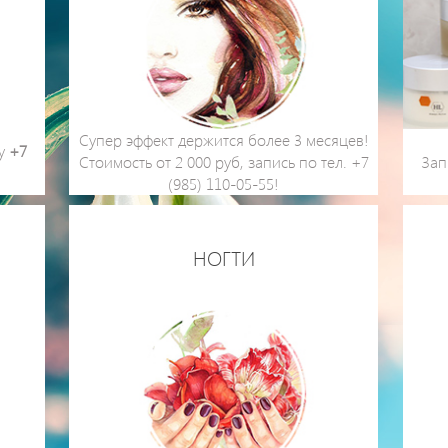
Супер эффект держится более 3 месяцев!
ну
+7
Стоимость от 2 000 руб, запись по тел. +7
Зап
(985) 110-05-55!
НОГТИ