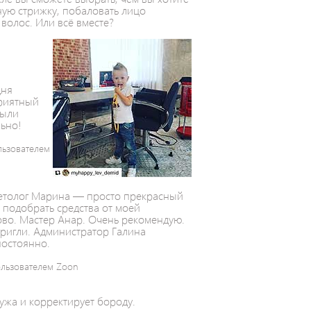
ную стрижку, побаловать лицо
волос. Или всё вместе?
е
дня
приятный
были
льно!
льзователем
метолог Марина — просто прекрасный
е подобрать средства от моей
ово. Мастер Анар. Очень рекомендую.
стригли. Администратор Галина
постоянно.
ользователем Zoon
ужа и корректирует бороду.