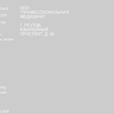
ООО
 Land
"ПРОФЕССИОНАЛЬНАЯ
OUCH
МЕДИЦИНА"
тор
Г. РЕУТОВ,
ЮБИЛЕЙНЫЙ
ПРОСПЕКТ, Д. 55
,
ть летом
ring
ытий
t
 Land