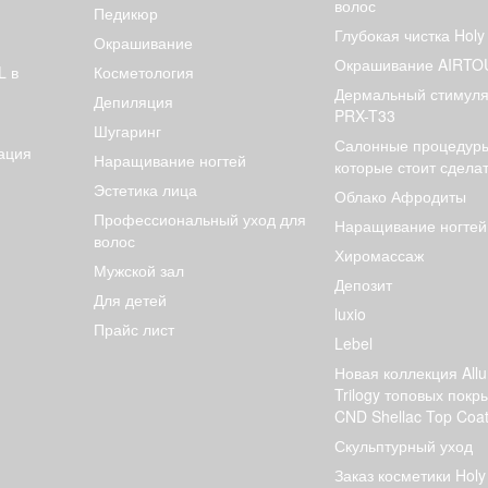
волос
Педикюр
Глубокая чистка Holy
Окрашивание
Окрашивание AIRT
L в
Косметология
Дермальный стимуля
Депиляция
PRX-T33
Шугаринг
Салонные процедуры
ация
Наращивание ногтей
которые стоит сдела
Эстетика лица
Облако Афродиты
Профессиональный уход для
Наращивание ногтей
волос
Хиромассаж
Мужской зал
Депозит
Для детей
luxio
Прайс лист
Lebel
Новая коллекция Allu
Trilogy топовых покр
CND Shellac Top Coa
Скульптурный уход
Заказ косметики Holy