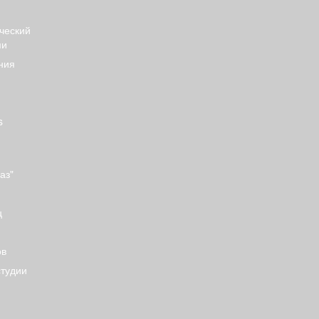
ческий
ми
ния
s
аз"
ц
ов
студии