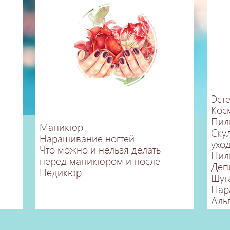
Эст
Кос
Пил
Маникюр
Ску
Наращивание ногтей
ухо
Что можно и нельзя делать
Пил
перед маникюром и после
Деп
Педикюр
Шуг
Нар
Аль