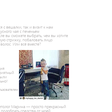
я с вешалки, так и визит к нам
усного чая с печеньем
ле вы сможете выбрать, чем вы хотите
ную стрижку, побаловать лицо
волос. Или всё вместе?
е
дня
приятный
были
льно!
льзователем
метолог Марина — просто прекрасный
е подобрать средства от моей