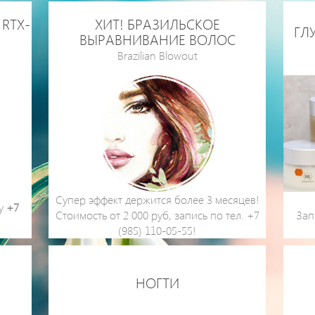
RTX-
ХИТ! БРАЗИЛЬСКОЕ
ГЛ
ВЫРАВНИВАНИЕ ВОЛОС
Brazilian Blowout
Супер эффект держится более 3 месяцев!
ну
+7
Стоимость от 2 000 руб, запись по тел. +7
Зап
(985) 110-05-55!
НОГТИ