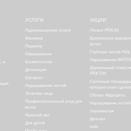
УСЛУГИ
АКЦИИ
Парикмахерские услуги
Пилинг PRX-33
Маникюр
Бразильское выравн
волос
Педикюр
Глубокая чистка Holy
Окрашивание
Окрашивание AIRT
L в
Косметология
Дермальный стимуля
Депиляция
PRX-T33
Шугаринг
Салонные процедуры
ация
Наращивание ногтей
которые стоит сдела
Эстетика лица
Облако Афродиты
Профессиональный уход для
Наращивание ногтей
волос
Хиромассаж
Мужской зал
Депозит
Для детей
luxio
Прайс лист