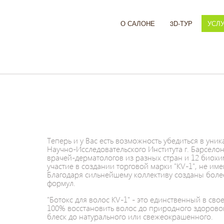
О САЛОНЕ
3D-ТУР
УСЛ
Теперь и у Вас есть возможность убедиться в ун
Научно-Исследовательского Института г. Барселон
врачей-дерматологов из разных стран и 12 биох
участие в создании торговой марки "KV-1", не им
Благодаря сильнейшему коллективу созданы боле
формул.
"Ботокс для волос KV-1" - это единственный в св
100% восстановить волос до природного здоровог
блеск до натурального или свежеокрашенного.