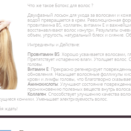
Что же такое Ботокс для волос ?
Двухфазный лосьон для ухода за волосами и кож
водой превращается в крем. Революционная фор
провитамина В5, коллаген, витамин Е и важнейш
восстанавливают волос изнутри. Результаты оче
объем, упругость, натуральный блеск и сияние. 
Ингредиенты и Действие:
Провитамин В5
: Хорошо усваивается волосами, гл
Препятствует испарению влаги. Утолщает волос. 
головы.
Витамин Е
: Прекрасно регенерирует поврежденны
обновления. Насыщает волосяные фолликулы кис
крови и лимфы головы, что благотворно сказывает
Аминокислоты
: Улучшают состояние поврежденны
проникновению полезных веществ внутрь волоса
Коллаген
: Способствует улучшению качества воло
ущиеся кончики. Уменьшает электризуемость волос.
бя ждать!