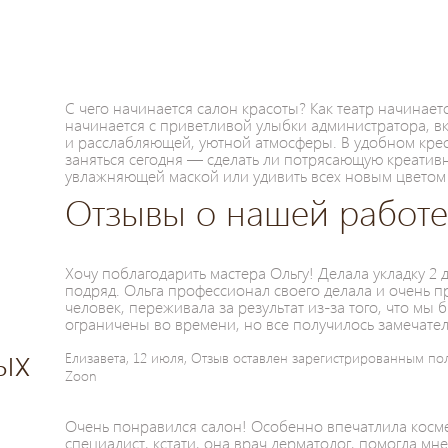
С чего начинается салон красоты? Как театр начинаетс
начинается с приветливой улыбки администратора, вк
и расслабляющей, уютной атмосферы. В удобном крес
заняться сегодня — сделать ли потрясающую креатив
увлажняющей маской или удивить всех новым цветом 
Отзывы о нашей работ
Хочу поблагодарить мастера Ольгу! Делала укладку 2 
подряд. Ольга профессионал своего делала и очень 
человек, переживала за результат из-за того, что мы 
ограничены во времени, но все получилось замечате
ых
Елизавета, 12 июля, Отзыв оставлен зарегистрированным по
Zoon
Очень понравился салон! Особенно впечатлила кос
специалист, кстати, она врач дерматолог, помогла мн