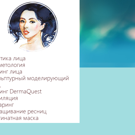
етика лица
метология
инг лица
льптурный моделирующий
д
инг DermaQuest
иляция
аринг
ащивание ресниц
гинатная маска